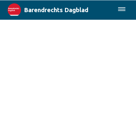
Barendrechts Dagblad
085-0430577
Lokaal
Blik op Barendrecht
Rotterdam & Regio
Landelijk
Columns