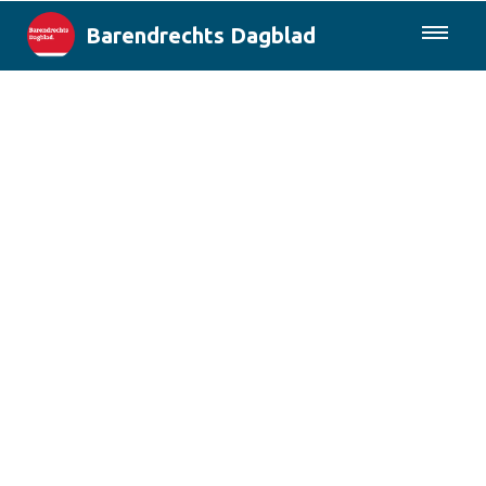
Barendrechts Dagblad
085-0430577
Lokaal
Blik op Barendrecht
Rotterdam & Regio
Landelijk
Columns