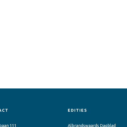
ACT
EDITIES
baan 111
Albrandswaards Dagblad