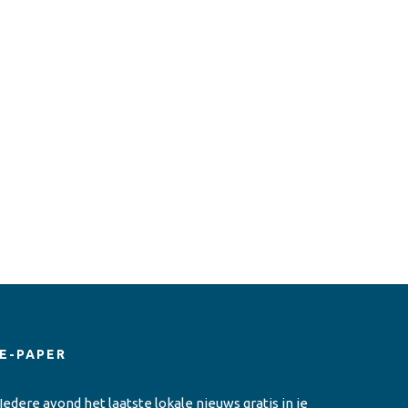
E-PAPER
Iedere avond het laatste lokale nieuws gratis in je