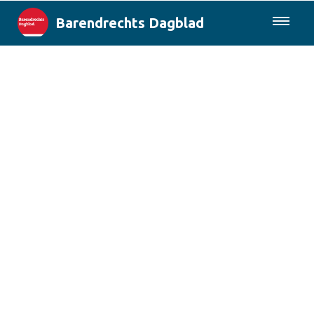
Barendrechts Dagblad
085-0430577
Lokaal
Blik op Barendrecht
Rotterdam & Regio
Landelijk
Columns