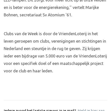
LED-lampen. Dit zorgt voor meer licht op al onze velden
en is beter voor de energierekening,'' vertelt Marijke
Bohnen, secretariaat Sv Atomium '61.
Clubs van de Week is door de VriendenLoterij in het
leven geroepen om clubs, verenigingen en stichtingen in
Nederland een steuntje in de rug te geven. Zij krijgen
ieder een bijdrage van 5.000 euro van de VriendenLoterij
voor een specifiek doel of een maatschappelijk project
voor de club en haar leden.
Iedere avond het laatste nieuws in je mail?
Meld je hier aan