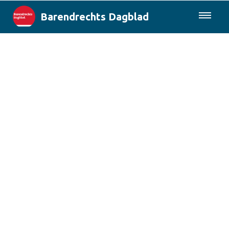
Barendrechts Dagblad
085-0430577
Lokaal
Blik op Barendrecht
Rotterdam & Regio
Landelijk
Columns