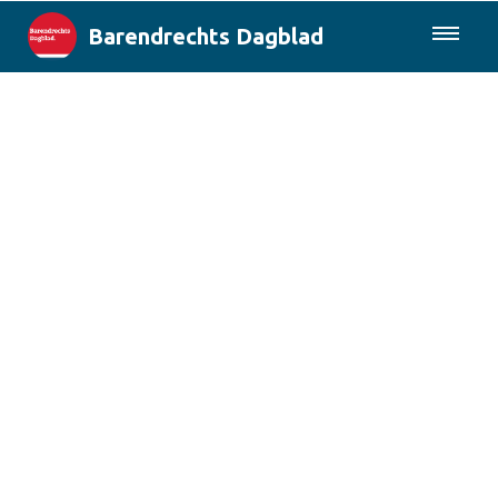
Barendrechts Dagblad
085-0430577
Lokaal
Blik op Barendrecht
Rotterdam & Regio
Landelijk
Columns