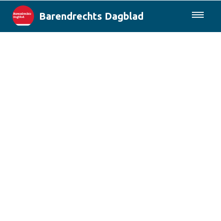
Barendrechts Dagblad
085-0430577
Lokaal
Blik op Barendrecht
Rotterdam & Regio
Landelijk
Columns