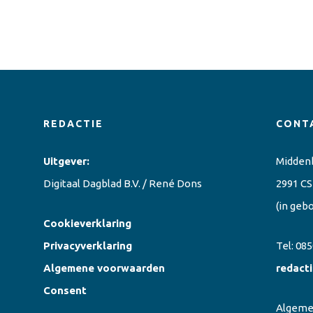
REDACTIE
CONT
Uitgever:
Midden
Digitaal Dagblad B.V. / René Dons
2991 CS
(in geb
Cookieverklaring
Privacyverklaring
Tel:
085
Algemene voorwaarden
redact
Consent
Algem