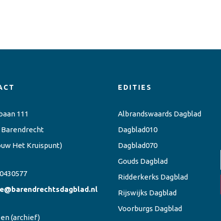
ACT
EDITIES
baan 111
Albrandswaards Dagblad
 Barendrecht
Dagblad010
ouw Het Kruispunt)
Dagblad070
Gouds Dagblad
0430577
Ridderkerks Dagblad
ie@barendrechtsdagblad.nl
Rijswijks Dagblad
Voorburgs Dagblad
een
(archief)