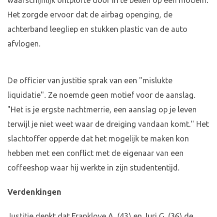
waarschijnlijk ontplofte door in te bellen op een modem.
Het zorgde ervoor dat de airbag openging, de
achterband leegliep en stukken plastic van de auto
afvlogen.
De officier van justitie sprak van een "mislukte
liquidatie". Ze noemde geen motief voor de aanslag.
"Het is je ergste nachtmerrie, een aanslag op je leven
terwijl je niet weet waar de dreiging vandaan komt." Het
slachtoffer opperde dat het mogelijk te maken kon
hebben met een conflict met de eigenaar van een
coffeeshop waar hij werkte in zijn studententijd.
Verdenkingen
Justitie denkt dat Franklove A. (43) en Juri G. (36) de