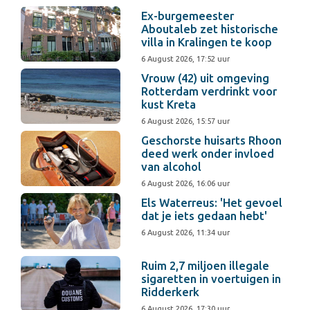
Ex-burgemeester
Aboutaleb zet historische
villa in Kralingen te koop
6 August 2026, 17:52 uur
Vrouw (42) uit omgeving
Rotterdam verdrinkt voor
kust Kreta
6 August 2026, 15:57 uur
Geschorste huisarts Rhoon
deed werk onder invloed
van alcohol
6 August 2026, 16:06 uur
Els Waterreus: 'Het gevoel
dat je iets gedaan hebt'
6 August 2026, 11:34 uur
Ruim 2,7 miljoen illegale
sigaretten in voertuigen in
Ridderkerk
6 August 2026, 17:30 uur