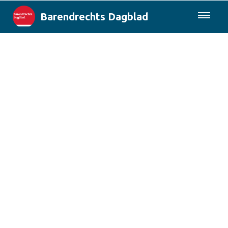
Barendrechts Dagblad
085-0430577
Lokaal
Blik op Barendrecht
Rotterdam & Regio
Landelijk
Columns