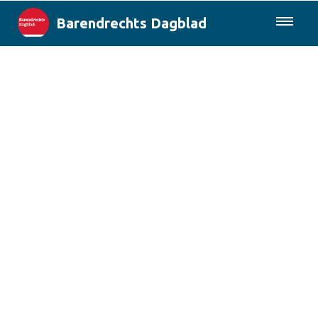
Barendrechts Dagblad
085-0430577
Lokaal
Blik op Barendrecht
Rotterdam & Regio
Landelijk
Columns