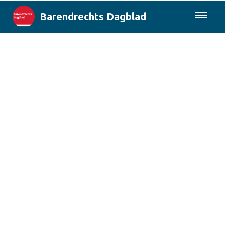
Barendrechts Dagblad
085-0430577
Lokaal
Blik op Barendrecht
Rotterdam & Regio
Landelijk
Columns