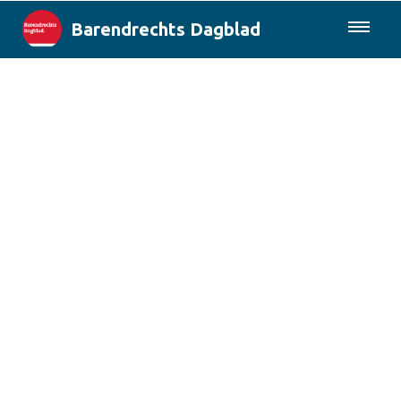
Barendrechts Dagblad
085-0430577
Lokaal
Blik op Barendrecht
Rotterdam & Regio
Landelijk
Columns