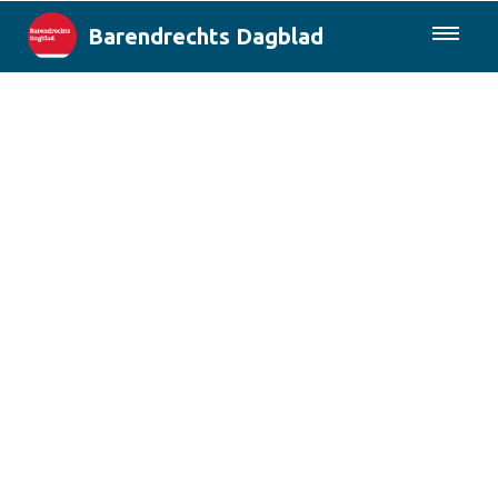
Barendrechts Dagblad
085-0430577
Lokaal
Blik op Barendrecht
Rotterdam & Regio
Landelijk
Columns