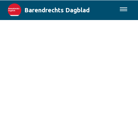
Barendrechts Dagblad
085-0430577
Lokaal
Blik op Barendrecht
Rotterdam & Regio
Landelijk
Columns