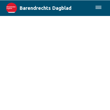
Barendrechts Dagblad
085-0430577
Lokaal
Blik op Barendrecht
Rotterdam & Regio
Landelijk
Columns