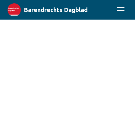
Barendrechts Dagblad
085-0430577
Lokaal
Blik op Barendrecht
Rotterdam & Regio
Landelijk
Columns