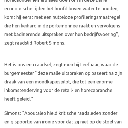
horecaondernemers alles doen om in deze barre
economische tijden het hoofd boven water te houden,
komt hij eerst met een nutteloze profileringsmaatregel
die hen keihard in de portemonnee raakt en vervolgens
met badinerende uitspraken over hun bedrijfsvoering’’,
zegt raadslid Robert Simons.
Het is ons een raadsel, zegt men bij Leefbaar, waar de
burgemeester ''deze malle uitspraken op baseert na zijn
draak van een mondkapjespilot, die tot een enorme
inkomstenderving voor de retail- en horecabranche
heeft geleid.’’
Simons: ‘’Aboutaleb hield kritische raadsleden zonder
enig spoortje van ironie voor dat zij niet op de stoel van