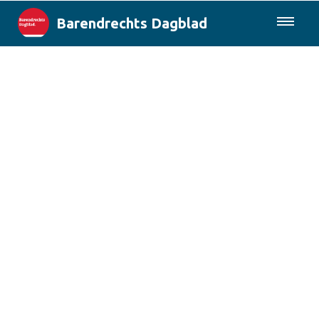
Barendrechts Dagblad
085-0430577
Lokaal
Blik op Barendrecht
Rotterdam & Regio
Landelijk
Columns