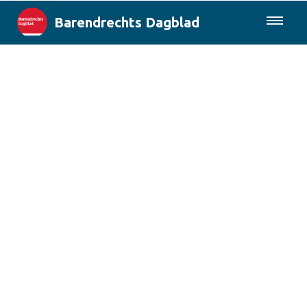
Barendrechts Dagblad
085-0430577
Lokaal
Blik op Barendrecht
Rotterdam & Regio
Landelijk
Columns