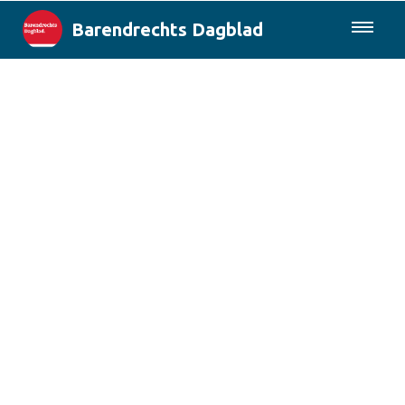
Barendrechts Dagblad
085-0430577
Lokaal
Blik op Barendrecht
Rotterdam & Regio
Landelijk
Columns