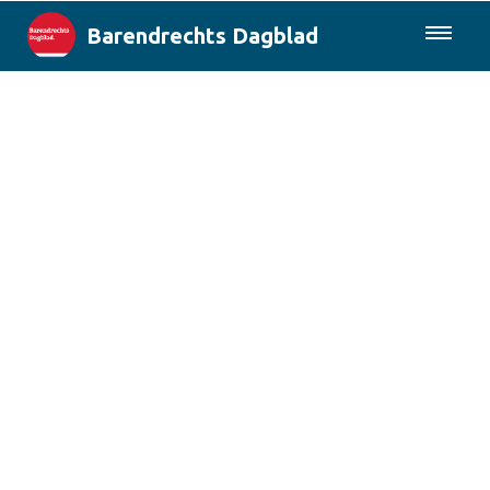
Barendrechts Dagblad
085-0430577
Lokaal
Blik op Barendrecht
Rotterdam & Regio
Landelijk
Columns